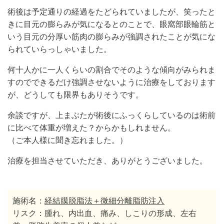
術後は予定通りの経過をたどられていましたが、笑ったと
きに目元の膨らみが気になるとのことで、眼窩部眼輪筋と
いう目元の分厚い筋肉の膨らみが強調されたことが気にな
られていらっしゃいました。
何十人かに一人くらいの割合でそのような傾向がみられま
すのでできるだけ強調させないように治療をしております
が、どうしても限界もありそうです。
余談ですが、上まぶたが術後にふっくらしているのは術前
に比べて体重が増えた？からかもしれません。
（ご本人様に聞き忘れました。）
治療を担当させていただき、ありがとうございました。
施術名：
経結膜脱脂法＋微細分離脂肪注入
リスク：腫れ、内出血、痛み、しこりの形成、左右